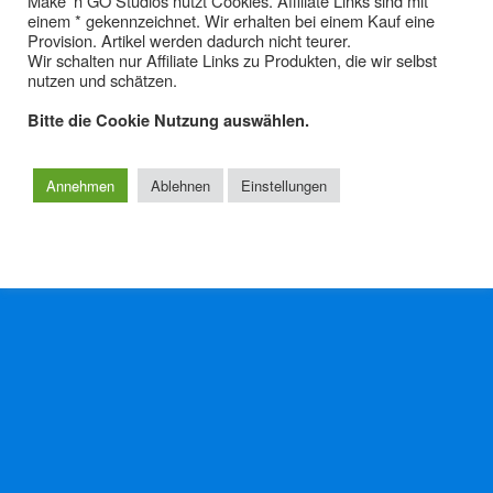
Make' n GO Studios nutzt Cookies. Affiliate Links sind mit
einem * gekennzeichnet. Wir erhalten bei einem Kauf eine
Audio-Recorder – Tutorials &
Provision. Artikel werden dadurch nicht teurer.
Tests
Wir schalten nur Affiliate Links zu Produkten, die wir selbst
nutzen und schätzen.
Bitte die Cookie Nutzung auswählen.
Zum Seitenanfang
Annehmen
Ablehnen
Einstellungen
Mobil
Desktop