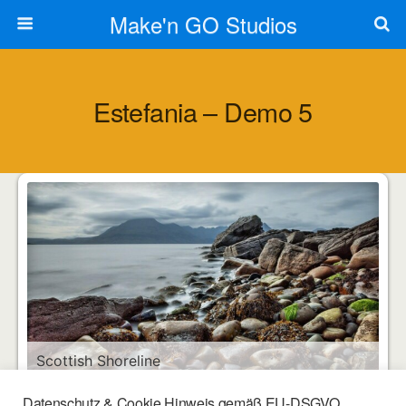
Make'n GO Studios
Estefania – Demo 5
Scottish Shoreline
Datenschutz & Cookie Hinweis gemäß EU-DSGVO
1
of
6