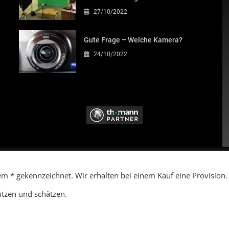
27/10/2022
Gute Frage – Welche Kamera?
24/10/2022
W
K
nem * gekennzeichnet. Wir erhalten bei einem Kauf eine Provision.
G
N
nutzen und schätzen.
D