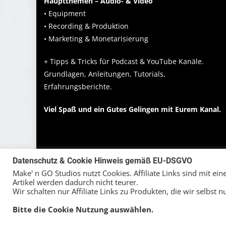
Hauptthemen – Audio- & Video
• Equipment
• Recording & Produktion
• Marketing & Monetarisierung
+ Tipps & Tricks für Podcast & YouTube Kanäle.
Grundlagen, Anleitungen, Tutorials,
Erfahrungsberichte.
Viel Spaß und ein Gutes Gelingen mit Eurem Kanal.
Datenschutz & Cookie Hinweis gemäß EU-DSGVO
Make' n GO Studios nutzt Cookies. Affiliate Links sind mit ei
Artikel werden dadurch nicht teurer.
Wir schalten nur Affiliate Links zu Produkten, die wir selbst 
Bitte die Cookie Nutzung auswählen.