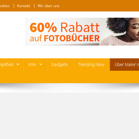
ookies
Kontakt
Wir über uns
plified
Wiki
Gadgets
Trending Now
Über Make‘ 