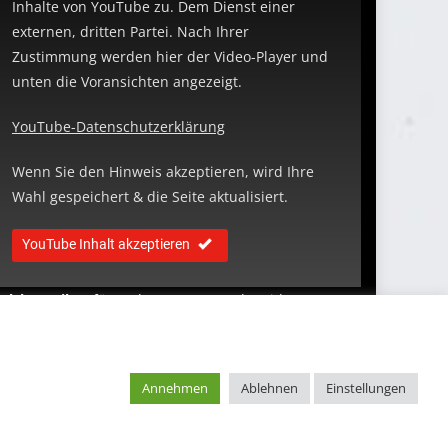
Inhalte von YouTube zu. Dem Dienst einer
externen, dritten Partei. Nach Ihrer
Zustimmung werden hier der Video-Player und
unten die Voransichten angezeigt.
YouTube-Datenschutzerklärung
Wenn Sie den Hinweis akzeptieren, wird Ihre
Wahl gespeichert & die Seite aktualisiert.
YouTube Inhalt akzeptieren
elches Mikro
für Podcasts- & YouTube Videos?
ondensatormikrofon? Oder doch ein Dynamisches?
roß- oder Kleinmembran? Richtmikrofon, Kugel,
iere? Taugen Lavalier Ansteckmikros etwas?
Annehmen
Ablehnen
Einstellungen
as ist ganz egal – die Stimme muss klingen!