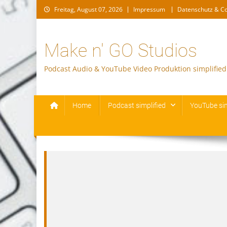
Skip
Freitag, August 07, 2026
Impressum
Datenschutz & C
to
content
Make n' GO Studios
Podcast Audio & YouTube Video Produktion simplified
Home
Podcast simplified
YouTube sim