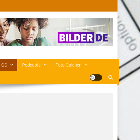
n GO
Podcasts
Foto Galerien