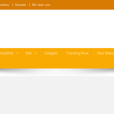
ookies
Kontakt
Wir über uns
mplified
Wiki
Gadgets
Trending Now
Über Make