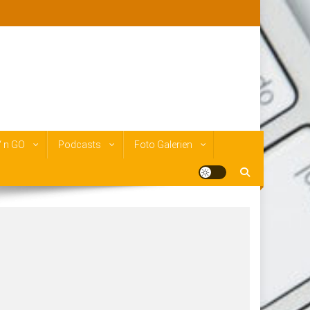
‘ n GO
Podcasts
Foto Galerien