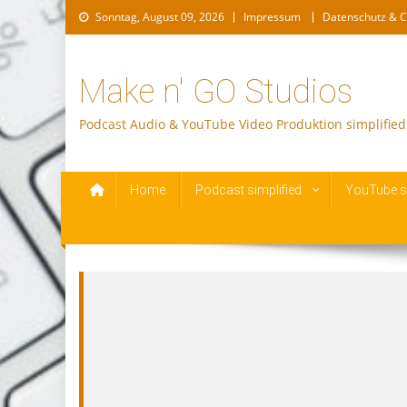
Skip
Sonntag, August 09, 2026
Impressum
Datenschutz & C
to
content
Make n' GO Studios
Podcast Audio & YouTube Video Produktion simplified
Home
Podcast simplified
YouTube si