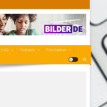
‘ n GO
Podcasts
Foto Galerien