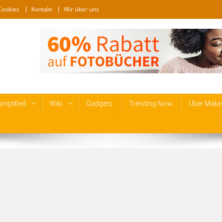
Cookies
Kontakt
Wir über uns
mplified
Wiki
Gadgets
Trending Now
Über Make