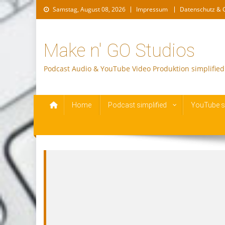
Skip
Samstag, August 08, 2026
Impressum
Datenschutz & 
to
content
Make n' GO Studios
Podcast Audio & YouTube Video Produktion simplified
Home
Podcast simplified
YouTube si