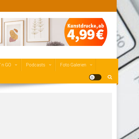
‘ n GO
Podcasts
Foto Galerien