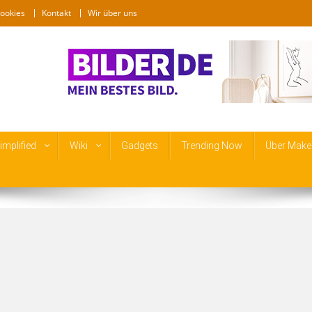
ookies
Kontakt
Wir über uns
mplified
Wiki
Gadgets
Trending Now
Über Make