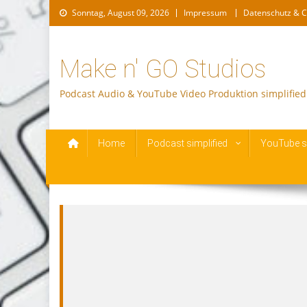
Skip
Sonntag, August 09, 2026
Impressum
Datenschutz & C
to
content
Make n' GO Studios
Podcast Audio & YouTube Video Produktion simplified
Home
Podcast simplified
YouTube si