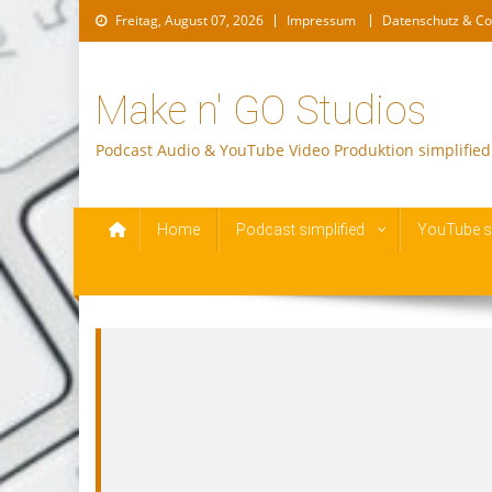
Skip
Freitag, August 07, 2026
Impressum
Datenschutz & Co
to
content
Make n' GO Studios
Podcast Audio & YouTube Video Produktion simplified
Home
Podcast simplified
YouTube si