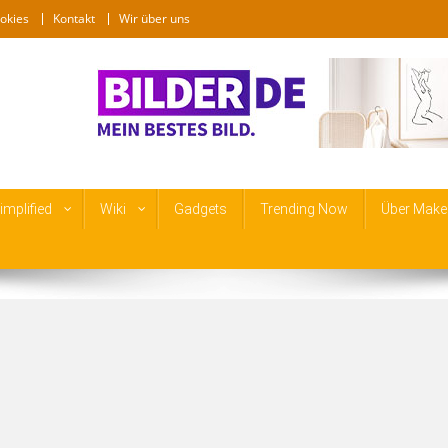
okies
Kontakt
Wir über uns
mplified
Wiki
Gadgets
Trending Now
Über Make