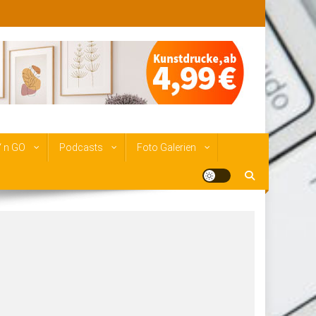
‘ n GO
Podcasts
Foto Galerien