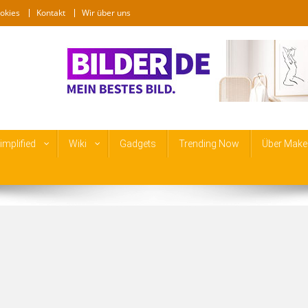
okies
Kontakt
Wir über uns
mplified
Wiki
Gadgets
Trending Now
Über Make