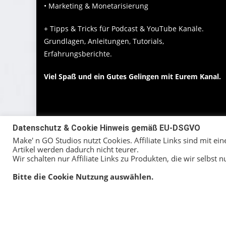
• Marketing & Monetarisierung
+ Tipps & Tricks für Podcast & YouTube Kanäle.
Grundlagen, Anleitungen, Tutorials,
Erfahrungsberichte.
Viel Spaß und ein Gutes Gelingen mit Eurem Kanal.
Datenschutz & Cookie Hinweis gemäß EU-DSGVO
Make' n GO Studios nutzt Cookies. Affiliate Links sind mit ei
Artikel werden dadurch nicht teurer.
Wir schalten nur Affiliate Links zu Produkten, die wir selbst 
Bitte die Cookie Nutzung auswählen.
Its never too late to have a happy childhood.
Make n' GO YouTube