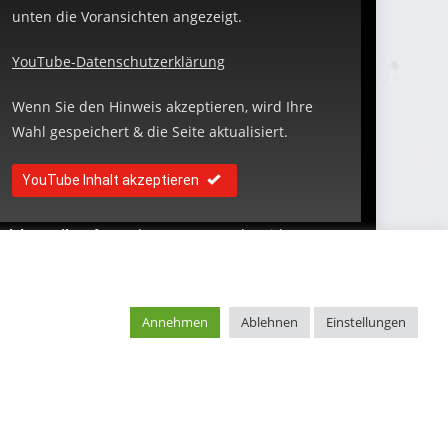
unten die Voransichten angezeigt.
YouTube-Datenschutzerklärung
Wenn Sie den Hinweis akzeptieren, wird Ihre
Wahl gespeichert & die Seite aktualisiert.
YouTube Inhalt akzeptieren
elches Mikro
für Podcasts- & YouTube Videos?
ondensatormikrofon? Oder doch ein Dynamisches?
roß- oder Kleinmembran? Richtmikrofon, Kugel,
iere? Taugen Lavalier Ansteckmikros etwas?
Annehmen
Ablehnen
Einstellungen
as ist ganz egal – die Stimme muss klingen!
Impressum
Datenschutz
Kontakt mit Make n‘ GO