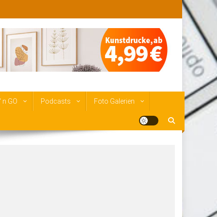
‘ n GO
Podcasts
Foto Galerien