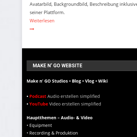
Avatarbild, Backgroundbild, Beschreibung inklusiv
seiner Plattform.
Weiterlesen
MAKE N‘ GO WEBSITE
Make n‘ GO Studios • Blog • Vlog • Wiki
•
Podcast
Audio erstellen simplified
•
YouTube
Video erstellen simplified
Hauptthemen – Audio- & Video
• Equipment
• Recording & Produktion