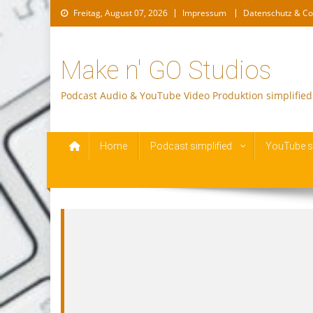
Skip
Freitag, August 07, 2026
Impressum
Datenschutz & Co
to
content
Make n' GO Studios
Podcast Audio & YouTube Video Produktion simplified
Home
Podcast simplified
YouTube si