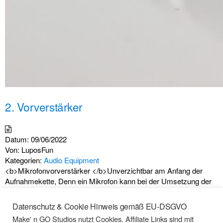
2. Vorverstärker
Datum:
09/06/2022
Von:
LuposFun
Kategorien:
Audio Equipment
<b>Mikrofonvorverstärker </b>Unverzichtbar am Anfang der
Aufnahmekette, Denn ein Mikrofon kann bei der Umsetzung der
analogen Tonsignale in analoge, elektrische Signale nur sehr
geringe Pegelstärken erzeugen. In modernen Audio-Interfaces
Datenschutz & Cookie Hinweis gemäß EU-DSGVO
sind Mikrofonvorverstärker meist ebenso integriert, wie eine
Make' n GO Studios nutzt Cookies. Affiliate Links sind mit
Phantomspeisung für Kondensatormikrofone. Oft sogar in der