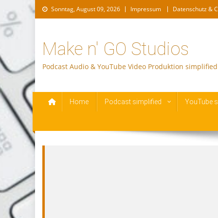
Skip
Sonntag, August 09, 2026
Impressum
Datenschutz & C
to
content
Make n' GO Studios
Podcast Audio & YouTube Video Produktion simplified
Home
Podcast simplified
YouTube si