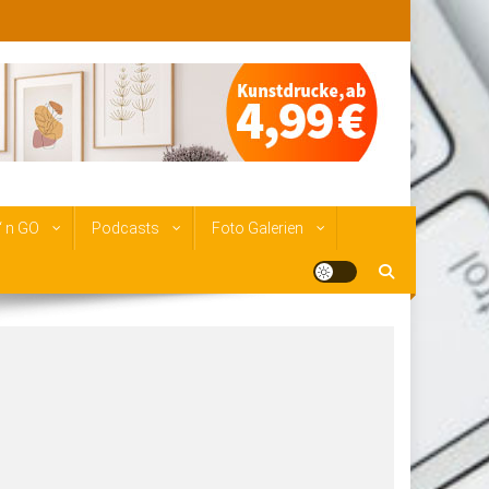
‘ n GO
Podcasts
Foto Galerien