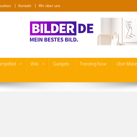
ookies
Kontakt
Wir über uns
mplified
Wiki
Gadgets
Trending Now
Über Make