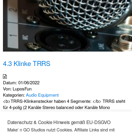
4.3 Klinke TRRS
Datum:
01/06/2022
Von:
LuposFun
Kategorien:
Audio Equipment
<b>TRRS-Klinkenstecker haben 4 Segmente: </b> TRRS steht
für 4-polig (2 Kanäle Stereo balanced oder Kanäle Mono
unbalanced) TRRS Verbindungen werden häufig für Head-Sets
(Phones L & R + Mono-Mikrofon) verwendet. Bei den meisten
Datenschutz & Cookie Hinweis gemäß EU-DSGVO
Smartphones ist TRRS STandard. Für das Lightning-Format von
Make' n GO Studios nutzt Cookies. Affiliate Links sind mit
iPhones gibt es Adapter. Bei Kameras und Camcordern wird