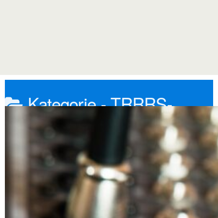
Kategorie -
TRRRS-
Stecker
Haupt
TRRRS-Stecker