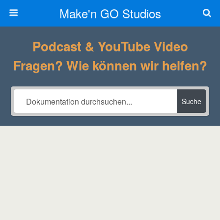
Make'n GO Studios
Podcast & YouTube Video
Fragen? Wie können wir helfen?
Suche