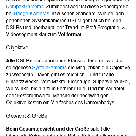
Kompaktkameras.
Zumindest aber ist diese Sensorgröße
bei
Bridge-Kameras
inzwischen Standard. Wie bei den
gehobenen Systemkameras DSLM geht auch bei den
DSLRs und überhaupt, der
Trend
im Profi-Fotografie- &
Videosegment klar zum
Vollformat
.
Objektive
Alle DSLRs
der gehobenen Klasse offerieren, wie die
spiegellose
Systemkameras
die Möglichkeit die Objektive
zu wechseln. Davon gibt es reichlich – und für alle
Einsatzzwecke. Vom Makro, Fischauge, Superweitwinkel,
Weitwinkel bis hin zum Fernrohr-Tele. Und mit variabler
oder Festbrennweite. Manche der hochwertigen
Objektive kosten ein Vielfaches des Kamerabodys.
Gewicht & Größe
Beim Gesamtgewicht und der Größe
spielt die
integrierte Spiegeloptik eine Rolle. Spiegelreflexkameras