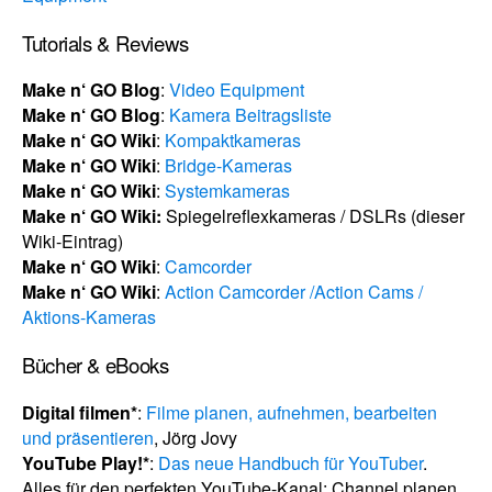
Tutorials & Reviews
Make n‘ GO Blog
:
Video Equipment
Make n‘ GO Blog
:
Kamera Beitragsliste
Make n‘ GO Wiki
:
Kompaktkameras
Make n‘ GO Wiki
:
Bridge-Kameras
Make n‘ GO Wiki
:
Systemkameras
Make n‘ GO Wiki:
Spiegelreflexkameras / DSLRs (dieser
Wiki-Eintrag)
Make n‘ GO Wiki
:
Camcorder
Make n‘ GO Wiki
:
Action Camcorder /Action Cams /
Aktions-Kameras
Bücher & eBooks
Digital filmen*
:
Filme planen, aufnehmen, bearbeiten
und präsentieren
, Jörg Jovy
YouTube Play!*
:
Das neue Handbuch für YouTuber
.
Alles für den perfekten YouTube-Kanal: Channel planen,