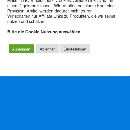
Make' n GO Studios nutzt Cookies. Affiliate Links sind mit
einem * gekennzeichnet. Wir erhalten bei einem Kauf eine
Foto & Video Equipment –
Provision. Artikel werden dadurch nicht teurer.
Kameras
Wir schalten nur Affiliate Links zu Produkten, die wir selbst
nutzen und schätzen.
Bitte die Cookie Nutzung auswählen.
Zum Seitenanfang
Annehmen
Ablehnen
Einstellungen
Mobil
Desktop