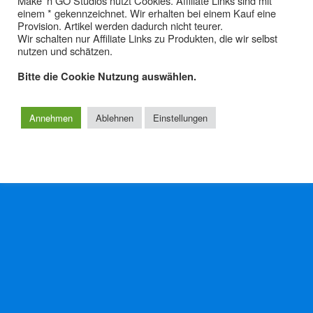
Make' n GO Studios nutzt Cookies. Affiliate Links sind mit
einem * gekennzeichnet. Wir erhalten bei einem Kauf eine
Video Equipment 5 – Computer
Provision. Artikel werden dadurch nicht teurer.
& Monitore
Wir schalten nur Affiliate Links zu Produkten, die wir selbst
nutzen und schätzen.
Bitte die Cookie Nutzung auswählen.
Zum Seitenanfang
Annehmen
Ablehnen
Einstellungen
Mobil
Desktop