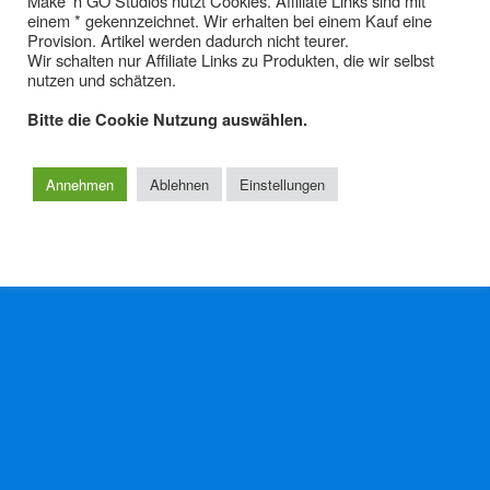
Make' n GO Studios nutzt Cookies. Affiliate Links sind mit
einem * gekennzeichnet. Wir erhalten bei einem Kauf eine
Panasonic HC-X2000E 4K –
Provision. Artikel werden dadurch nicht teurer.
Digitales HighEnd für ca.1.600€
Wir schalten nur Affiliate Links zu Produkten, die wir selbst
nutzen und schätzen.
Bitte die Cookie Nutzung auswählen.
Zum Seitenanfang
Annehmen
Ablehnen
Einstellungen
Mobil
Desktop