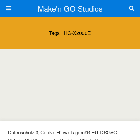
Make'n GO Studios
Tags › HC-X2000E
Datenschutz & Cookie Hinweis gemäß EU-DSGVO
01/01/2022