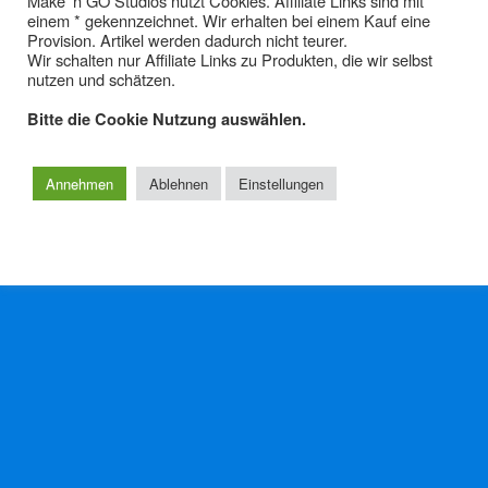
Make' n GO Studios nutzt Cookies. Affiliate Links sind mit
einem * gekennzeichnet. Wir erhalten bei einem Kauf eine
Das James Webb Space
Provision. Artikel werden dadurch nicht teurer.
Telescope der NASA
Wir schalten nur Affiliate Links zu Produkten, die wir selbst
nutzen und schätzen.
Bitte die Cookie Nutzung auswählen.
Zum Seitenanfang
Annehmen
Ablehnen
Einstellungen
Mobil
Desktop