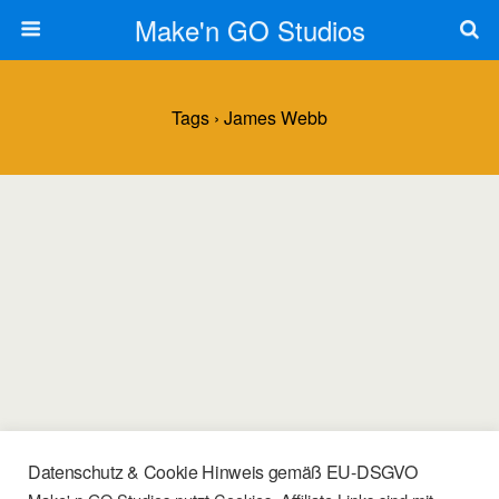
Make'n GO Studios
Tags › James Webb
Datenschutz & Cookie Hinweis gemäß EU-DSGVO
05/01/2022