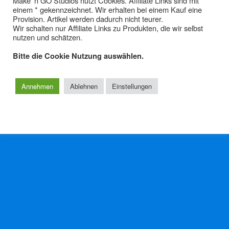
Make' n GO Studios nutzt Cookies. Affiliate Links sind mit
einem * gekennzeichnet. Wir erhalten bei einem Kauf eine
Videoaufnahme 09 –
Provision. Artikel werden dadurch nicht teurer.
Landschaften
Wir schalten nur Affiliate Links zu Produkten, die wir selbst
nutzen und schätzen.
Bitte die Cookie Nutzung auswählen.
Zum Seitenanfang
Annehmen
Ablehnen
Einstellungen
Mobil
Desktop