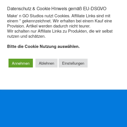
14/01/2022
Datenschutz & Cookie Hinweis gemäß EU-DSGVO
Lrecat Mini Bluetooth
Make' n GO Studios nutzt Cookies. Affiliate Links sind mit
einem * gekennzeichnet. Wir erhalten bei einem Kauf eine
Lautsprecher – einfach schön &
Provision. Artikel werden dadurch nicht teurer.
klingt auch noch gut.
Wir schalten nur Affiliate Links zu Produkten, die wir selbst
nutzen und schätzen.
Bitte die Cookie Nutzung auswählen.
Zum Seitenanfang
Annehmen
Ablehnen
Einstellungen
Mobil
Desktop