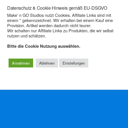
14/04/2022
Datenschutz & Cookie Hinweis gemäß EU-DSGVO
Trailer – Make’n GOs Podcast
Make' n GO Studios nutzt Cookies. Affiliate Links sind mit
einem * gekennzeichnet. Wir erhalten bei einem Kauf eine
Märchenstunde
Provision. Artikel werden dadurch nicht teurer.
Wir schalten nur Affiliate Links zu Produkten, die wir selbst
nutzen und schätzen.
KEINE ANTWORT
Bitte die Cookie Nutzung auswählen.
Zum Seitenanfang
Annehmen
Ablehnen
Einstellungen
Mobil
Desktop