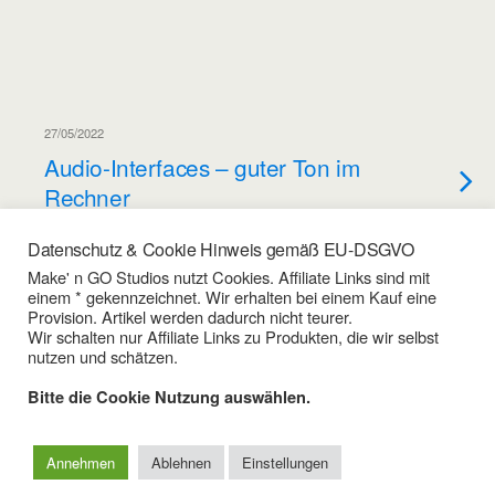
27/05/2022
Audio-Interfaces – guter Ton im
Rechner
Datenschutz & Cookie Hinweis gemäß EU-DSGVO
16/03/2022
Make' n GO Studios nutzt Cookies. Affiliate Links sind mit
einem * gekennzeichnet. Wir erhalten bei einem Kauf eine
Audio Interfaces – Reviews &
Provision. Artikel werden dadurch nicht teurer.
Tests
Wir schalten nur Affiliate Links zu Produkten, die wir selbst
nutzen und schätzen.
Bitte die Cookie Nutzung auswählen.
Zum Seitenanfang
Annehmen
Ablehnen
Einstellungen