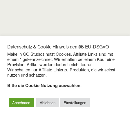
Datenschutz & Cookie Hinweis gemäß EU-DSGVO
Make' n GO Studios nutzt Cookies. Affiliate Links sind mit
einem * gekennzeichnet. Wir erhalten bei einem Kauf eine
03/10/2022
Provision. Artikel werden dadurch nicht teurer.
Videoaufnahme 02 – Portraits
Wir schalten nur Affiliate Links zu Produkten, die wir selbst
nutzen und schätzen.
Bitte die Cookie Nutzung auswählen.
Zum Seitenanfang
Annehmen
Ablehnen
Einstellungen
Mobil
Desktop