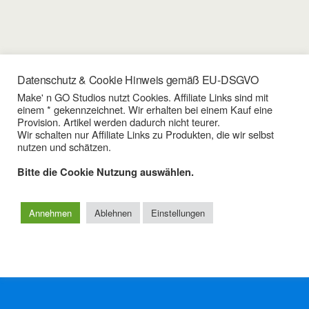
Datenschutz & Cookie Hinweis gemäß EU-DSGVO
17/02/2022
Make' n GO Studios nutzt Cookies. Affiliate Links sind mit
einem * gekennzeichnet. Wir erhalten bei einem Kauf eine
Videoproduktion – Voice-Over,
Provision. Artikel werden dadurch nicht teurer.
Videos vertonen
Wir schalten nur Affiliate Links zu Produkten, die wir selbst
nutzen und schätzen.
Bitte die Cookie Nutzung auswählen.
Zum Seitenanfang
Annehmen
Ablehnen
Einstellungen
Mobil
Desktop