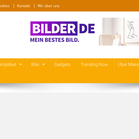
ookies
Kontakt
Wir über uns
mplified
Wiki
Gadgets
Trending Now
Über Make