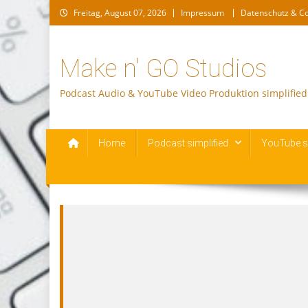
Skip
Freitag, August 07, 2026
Impressum
Datenschutz & C
to
content
Make n' GO Studios
Podcast Audio & YouTube Video Produktion simplified
Home
Podcast simplified
YouTube si