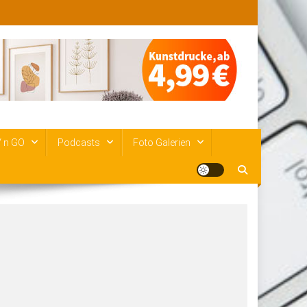
‘ n GO
Podcasts
Foto Galerien