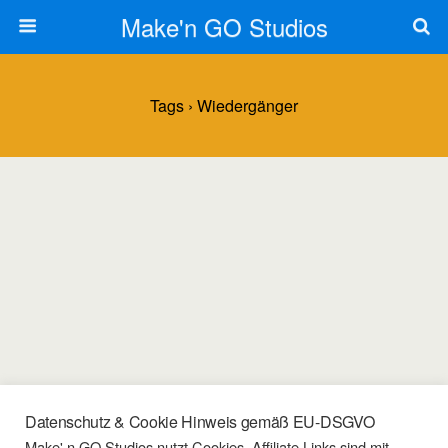
Make'n GO Studios
Tags › Wiedergänger
Datenschutz & Cookie Hinweis gemäß EU-DSGVO
20/04/2022
Make' n GO Studios nutzt Cookies. Affiliate Links sind mit