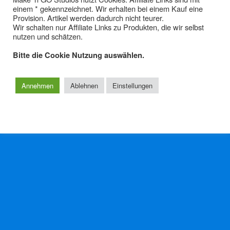
einem * gekennzeichnet. Wir erhalten bei einem Kauf eine
Der gestohlenen Heller
Provision. Artikel werden dadurch nicht teurer.
Wir schalten nur Affiliate Links zu Produkten, die wir selbst
nutzen und schätzen.
KEINE ANTWORT
Bitte die Cookie Nutzung auswählen.
Zum Seitenanfang
Annehmen
Ablehnen
Einstellungen
Mobil
Desktop