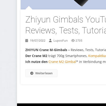
Zhiyun Gimbals YouT
Reviews, Tests, Tutori
LuposFun
19/07/2022
2735
ZHIYUN Crane M-Gimbals –
Reviews, Tests, Tutori
Der Crane M2
trägt 700g Smartphones,
Kompaktka
Ich nutze den
Crane M2 Gimbal
* in Verbindung m
Weiterlesen