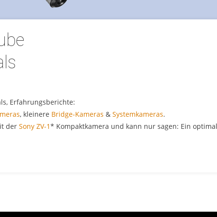
ube
als
als, Erfahrungsberichte:
meras
, kleinere
Bridge-Kameras
&
Systemkameras
.
it der
Sony ZV-1
* Kompaktkamera und kann nur sagen: Ein optima