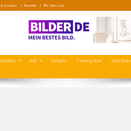
 & Cookies
Kontakt
Wir über uns
mplified
Wiki
Gadgets
Trending Now
Über Make