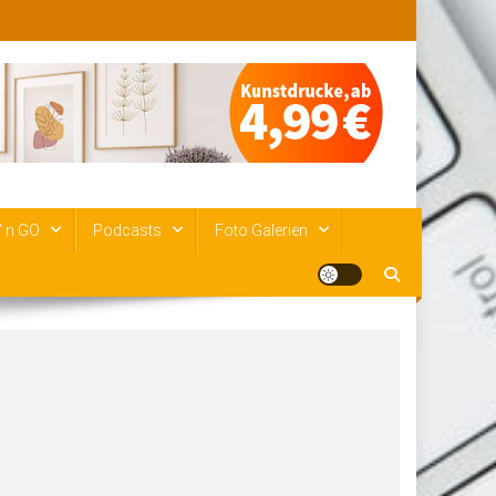
‘ n GO
Podcasts
Foto Galerien