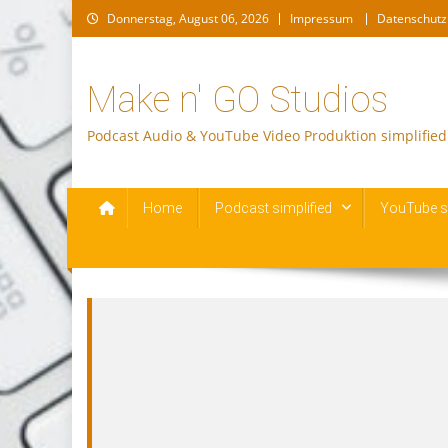
Skip
Donnerstag, August 06, 2026
Impressum
Datenschutz
to
content
Make n' GO Studios
Podcast Audio & YouTube Video Produktion simplified
Home
Podcast simplified
YouTube si