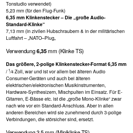
Tonstudio verwendet)
5,23 mm (für den Flug-Funk)
6,35 mm Klinkenstecker – Die „große Audio-
Standard-Klinke“
7,13 mm (in zivilen Hubschraubern & in der militärischen
Luftfahrt – „NATO
–
Plug
„
Verwendung
6,35
mm (Klinke TS)
Das größere, 2-polige Klinkenstecker-Format 6,35 mm
1
/
⁄
Zoll, war und ist vor allem bei älteren Audio
4
Consumer-Geräten und auch bei älteren
elektrischen/elektronischen Musikinstrumenten,
Hardware-Synthesizern, Mischpulten im Einsatz. Für E-
Gitarren, E-Bässe etc. ist die „große Mono-Klinke“ zwar
nach wie vor ein Standard-Anschluss. Aber in allen
anderen Bereichen wird sie zunehmend durch 3-polige
Verbindungen, die störsicher sind, ersetzt.
Verwendung 3,5 mm (Miniklinke TS)