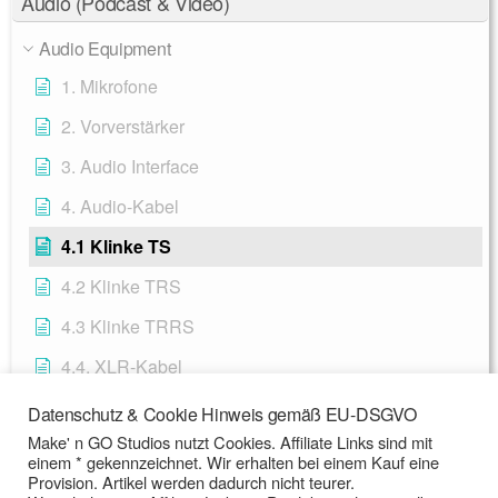
Audio (Podcast & Video)
Audio Equipment
1. Mikrofone
2. Vorverstärker
3. Audio Interface
4. Audio-Kabel
4.1 Klinke TS
4.2 Klinke TRS
4.3 Klinke TRRS
4.4. XLR-Kabel
Homestudio Audio
Datenschutz & Cookie Hinweis gemäß EU-DSGVO
Make' n GO Studios nutzt Cookies. Affiliate Links sind mit
Audio Produktion
einem * gekennzeichnet. Wir erhalten bei einem Kauf eine
Podcast Marketing
Provision. Artikel werden dadurch nicht teurer.