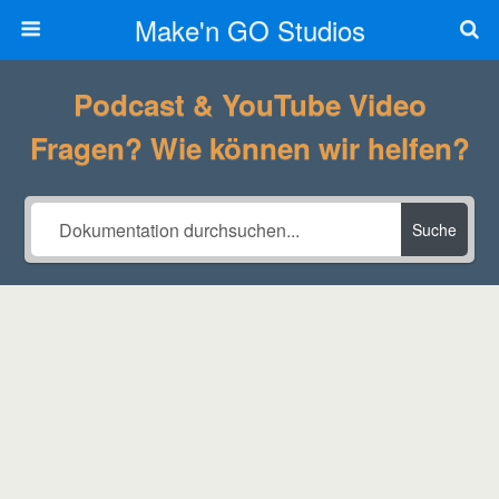
Make'n GO Studios
Podcast & YouTube Video
Fragen? Wie können wir helfen?
Suche