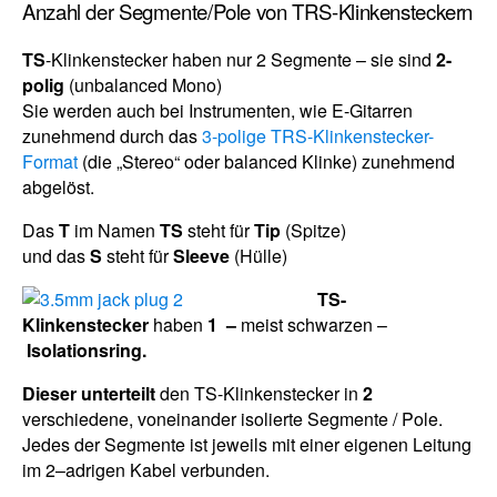
Anzahl der Segmente/Pole von TRS-Klinkensteckern
TS
-Klinkenstecker haben nur 2 Segmente – sie sind
2-
polig
(unbalanced Mono)
Sie werden auch bei Instrumenten, wie E-Gitarren
zunehmend durch das
3-polige TRS-Klinkenstecker-
Format
(die „Stereo“ oder balanced Klinke) zunehmend
abgelöst.
Das
T
im Namen
TS
steht für
Tip
(Spitze)
und das
S
steht für
Sleeve
(Hülle)
TS-
Klinkenstecker
haben
1 –
meist schwarzen –
Isolationsring.
Dieser unterteilt
den TS-Klinkenstecker in
2
verschiedene, voneinander isolierte Segmente / Pole.
Jedes der Segmente ist jeweils mit einer eigenen Leitung
im 2–adrigen Kabel verbunden.