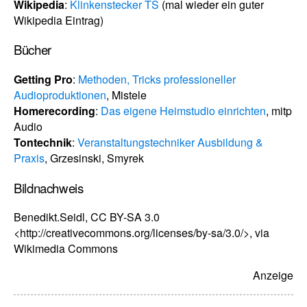
Wikipedia
:
Klinkenstecker TS
(mal wieder ein guter
Wikipedia Eintrag)
Bücher
Getting Pro
:
Methoden, Tricks professioneller
Audioproduktionen
, Mistele
Homerecording
:
Das eigene Heimstudio einrichten
, mitp
Audio
Tontechnik
:
Veranstaltungstechniker Ausbildung &
Praxis
, Grzesinski, Smyrek
Bildnachweis
Benedikt.Seidl, CC BY-SA 3.0
<http://creativecommons.org/licenses/by-sa/3.0/>, via
Wikimedia Commons
Anzeige