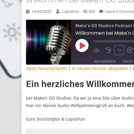
Leave A Comme
14/03/2022
LuposFun
920
Make' n GO Studios Podcast 
Willkommen bei Make'n 
Play
1x
Episode
Mute/Unmute
Rewind
F
Episode
10
F
Seconds
3
ABONNIEREN
TEILEN
s
Datei herunterladen
|
In neuem Fenster abspielen
|
TEILEN
Ein herzliches Willkomme
RSS FEED
LINK
bei Make’n GO Studios. Da wir ja eine Site über Aud
EMBED
hier ein kleiner Audio Willkommensgruß an Euch. Wer
Eure SissiSorglos & LuposFun