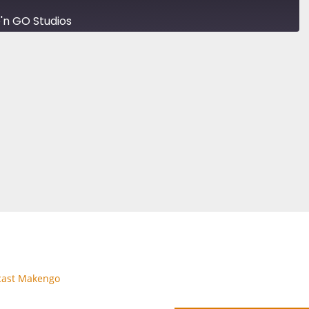
'n GO Studios
Play Episode
Mute/Unmute Episode
Rewind 10 Seconds
Fast Forward 30 seconds
ABONNIEREN
			TEILEN						
ast
Makengo
		LINK						