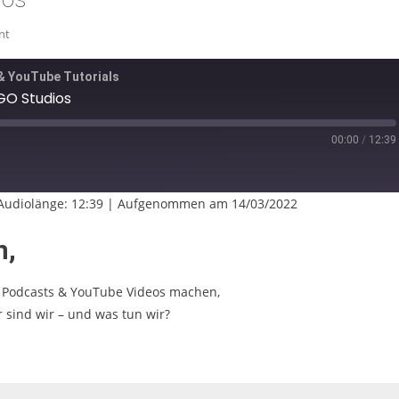
On
nt
Willkommen
Bei
& YouTube Tutorials
Make’n
GO Studios
GO
Studios
00:00
/
12:39
ast
orward
0
econds
Audiolänge: 12:39
|
Aufgenommen am 14/03/2022
n,
io Podcasts & YouTube Videos machen,
 sind wir – und was tun wir?