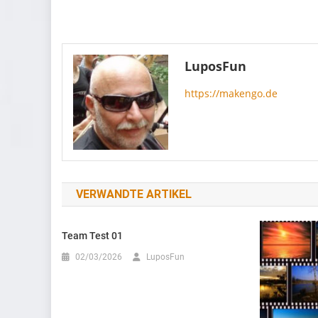
Beitragsnavigation
				
LuposFun
https://makengo.de
VERWANDTE ARTIKEL
Team Test 01
02/03/2026
LuposFun