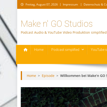
Skip
Freitag, August 07, 2026
Impressum
Datenschutz & C
to
content
Make n' GO Studios
Podcast Audio & YouTube Video Produktion simplified
Home
Podcast simplified
YouTube si
Home
>
Episode
>
Willkommen bei Make’n GO 