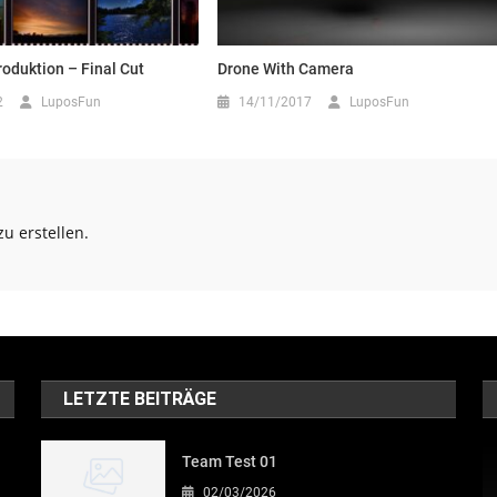
oduktion – Final Cut
Drone With Camera
2
LuposFun
14/11/2017
LuposFun
u erstellen.
LETZTE BEITRÄGE
Team Test 01
02/03/2026