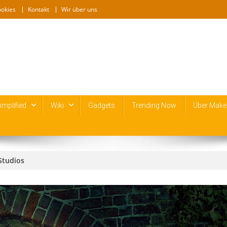
ookies
Kontakt
Wir über uns
mplified
Wiki
Gadgets
Trending Now
Über Make
Studios