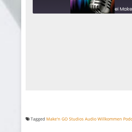
Willkommen bei Make
1x
				
Tagged
Make'n GO Studios
Audio
Willkommen
Podc
					
RSS FEED