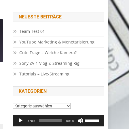
NEUESTE BEITRÄGE
Team Test 01
YouTube Marketing & Monetarisierung
Gute Frage – Welche Kamera?
Sony ZV-1 Vlog & Streaming Rig
Tutorials – Live-Streaming
KATEGORIEN
Kategorien
Audio-
Pfeiltasten
00:00
00:00
Player
Hoch/Runter