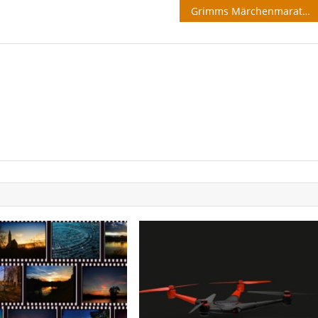
Grimms Märchenmarathon Episode 1-10
			EMBED						