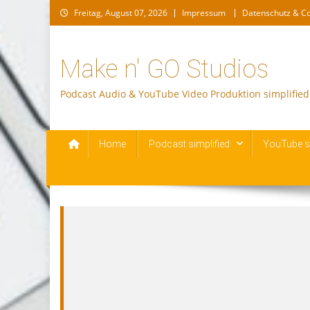
Skip
Freitag, August 07, 2026
Impressum
Datenschutz & C
to
content
Make n' GO Studios
Podcast Audio & YouTube Video Produktion simplified
Home
Podcast simplified
YouTube si