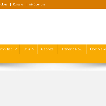
ookies
Kontakt
Wir über uns
mplified
Wiki
Gadgets
Trending Now
Über Make