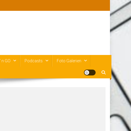
‘ n GO
Podcasts
Foto Galerien