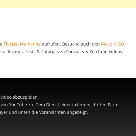
be
PlayList Marketing
aufrufen. Besuche auch den
Make n‘ GO
ideo Reviews, Tests & Tutorials zu Podcasts & YouTube Videos.
 Video abzuspielen.
e von YouTube zu. Dem Dienst einer externen, dritten Partei.
yer und unten die Voransichten angezeigt.