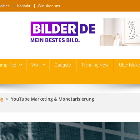
ookies
Kontakt
Wir über uns
mplified
Wiki
Gadgets
Trending Now
Über Make
ng
>
YouTube Marketing & Monetarisierung