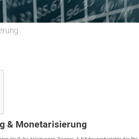
erung
ng & Monetarisierung
ten YouTube Anleitungen, Reviews, & Erfahrungsberichte der Pro