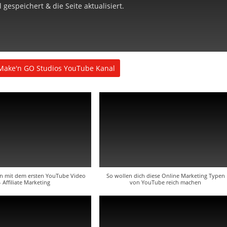
gespeichert & die Seite aktualisiert.
Make'n GO Studios YouTube Kanal
en mit dem ersten YouTube Video
So wollen dich diese Online Marketing Typen
- Affiliate Marketing
von YouTube reich machen