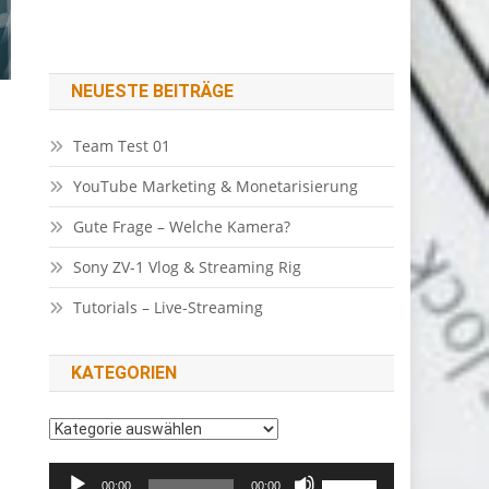
NEUESTE BEITRÄGE
Team Test 01
YouTube Marketing & Monetarisierung
Gute Frage – Welche Kamera?
Sony ZV-1 Vlog & Streaming Rig
Tutorials – Live-Streaming
KATEGORIEN
Kategorien
Audio-
Pfeiltasten
-
00:00
00:00