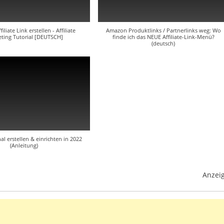
liate Link erstellen - Affiliate
Amazon Produktlinks / Partnerlinks weg: Wo
ting Tutorial [DEUTSCH]
finde ich das NEUE Affiliate-Link-Menü?
(deutsch)
l erstellen & einrichten in 2022
(Anleitung)
Anzei