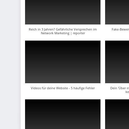
Reich in 3 Jahren? Gefährliche Versprechen im
Fake-Bewert
Network Marketing | reporter
Videos für deine Website - 5 häufige Fehler
Dein 'Über m
ke