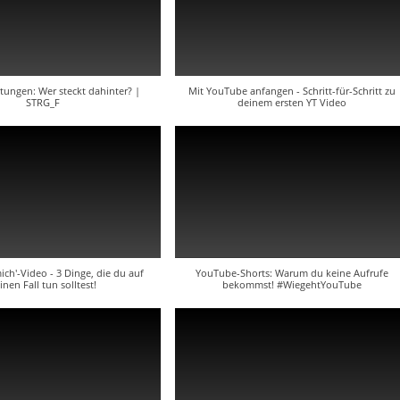
ungen: Wer steckt dahinter? |
Mit YouTube anfangen - Schritt-für-Schritt zu
STRG_F
deinem ersten YT Video
ich'-Video - 3 Dinge, die du auf
YouTube-Shorts: Warum du keine Aufrufe
inen Fall tun solltest!
bekommst! #WiegehtYouTube