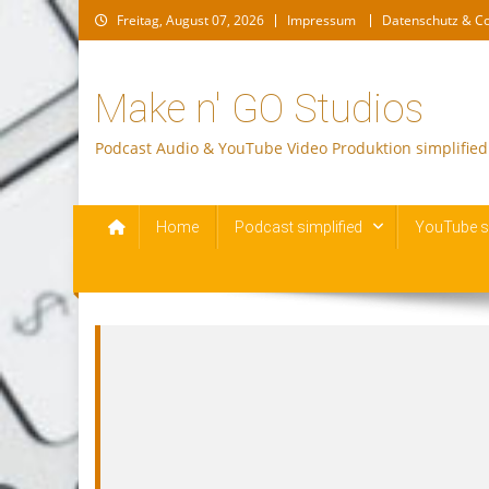
Skip
Freitag, August 07, 2026
Impressum
Datenschutz & C
to
content
Make n' GO Studios
Podcast Audio & YouTube Video Produktion simplified
Home
Podcast simplified
YouTube si