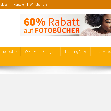
ookies
Kontakt
Wir über uns
mplified
Wiki
Gadgets
Trending Now
Über Make