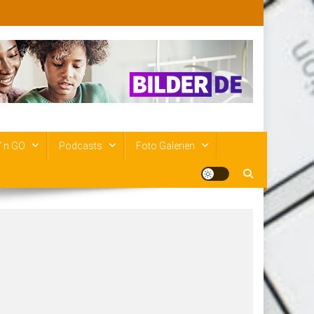
‘ n GO
Podcasts
Foto Galerien