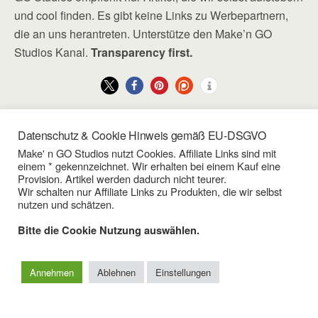
und cool finden. Es gibt keine Links zu Werbepartnern,
die an uns herantreten. Unterstütze den Make’n GO
Studios Kanal.
Transparency first.
Datenschutz & Cookie Hinweis gemäß EU-DSGVO
Vorheriger Beitrag
Nächster Beitrag
Make' n GO Studios nutzt Cookies. Affiliate Links sind mit
einem * gekennzeichnet. Wir erhalten bei einem Kauf eine
Die Gadget & Gimmick
YinFun V4S 4K Video
Provision. Artikel werden dadurch nicht teurer.
Kollektionen Des Jahres
Camcorder Nur Ca. 160€ -
Wir schalten nur Affiliate Links zu Produkten, die wir selbst
Sehr Gut
nutzen und schätzen.
Bitte die Cookie Nutzung auswählen.
Zum Seitenanfang
Annehmen
Ablehnen
Einstellungen
Mobil
Desktop