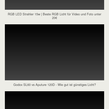
RGB LED Strahler 15w | Beste RGB Licht für Video und Foto unter
20€
Godox SL60 vs Aputure 120D - Wie gut ist günstiges Licht?