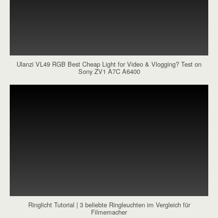
Ulanzi VL49 RGB Best Cheap Light for Video & Vlogging? Test on
Sony ZV1 A7C A6400
Ringlicht Tutorial | 3 beliebte Ringleuchten im Vergleich für
Filmemacher