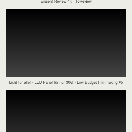
wissen! Review 4K | ToReview
Licht für alle! - LED Panel für nur 30€! - Low Budget Filmmaking #5