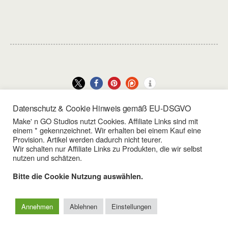
Datenschutz & Cookie Hinweis gemäß EU-DSGVO
Make' n GO Studios nutzt Cookies. Affiliate Links sind mit
Vorheriger Beitrag
Nächster Beitrag
einem * gekennzeichnet. Wir erhalten bei einem Kauf eine
Provision. Artikel werden dadurch nicht teurer.
Video Equipment 3. -
Foto & Video Equipment -
Wir schalten nur Affiliate Links zu Produkten, die wir selbst
Audio-Recording
Kameras
nutzen und schätzen.
Bitte die Cookie Nutzung auswählen.
Zum Seitenanfang
Annehmen
Ablehnen
Einstellungen
Mobil
Desktop