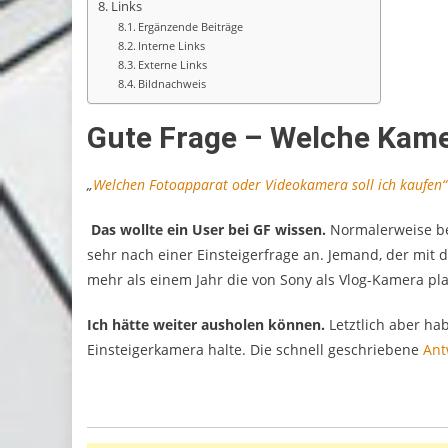
Kameras
Erfahrungsberichte
Lichtsetzung
Film
Links
Reviews & Tests
Ergänzende Beiträge
ony ZV-1 Vlog & Streaming
Interne Links
ig
Video-Equipmen
Externe Links
Bildnachweis
22/10/2022
04/10/2022
Gute Frage – Welche Kam
„
Welchen Fotoapparat oder Videokamera soll ich kaufen“
Das wollte ein User bei GF wissen.
Normalerweise bea
sehr nach einer Einsteigerfrage an. Jemand, der mit 
mehr als einem Jahr die von Sony als Vlog-Kamera plat
Ich hätte weiter ausholen können.
Letztlich aber ha
Einsteigerkamera halte. Die schnell geschriebene
Ant