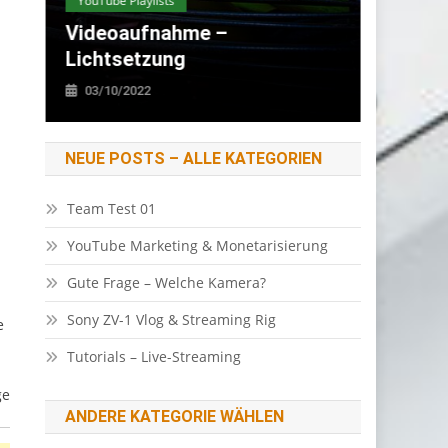
Erfahrungsberichte
Lichtsetzung
Video E
Filmlicht
Erfahru
Filmlicht Für YouTube Vlogs
Super 
13/09/2022
28/08
NEUE POSTS – ALLE KATEGORIEN
Team Test 01
h
YouTube Marketing & Monetarisierung
Gute Frage – Welche Kamera?
Sony ZV-1 Vlog & Streaming Rig
e
Tutorials – Live-Streaming
ge
ANDERE KATEGORIE WÄHLEN