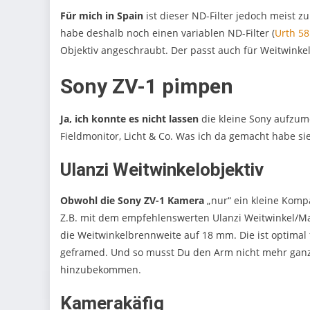
Für mich in Spain
ist dieser ND-Filter jedoch meist zu
habe deshalb noch einen variablen ND-Filter (
Urth 58
Objektiv angeschraubt. Der passt auch für Weitwinke
Sony ZV-1 pimpen
Ja, ich konnte es nicht lassen
die kleine Sony aufzumo
Fieldmonitor, Licht & Co. Was ich da gemacht habe si
Ulanzi Weitwinkelobjektiv
Obwohl die Sony ZV-1 Kamera
„nur“ ein kleine Kompa
Z.B. mit dem empfehlenswerten Ulanzi Weitwinkel/Makr
die Weitwinkelbrennweite auf 18 mm. Die ist optimal 
geframed. Und so musst Du den Arm nicht mehr ganz
hinzubekommen.
Kamerakäfig