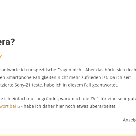
YouTube Playlists
licht
YouTube Playlists
Videoaufnahme –
t- Filmlicht
Lichtsetzung
03/10/2022
era?
?
ntworte ich unspezifische Fragen nicht. Aber das hörte sich doc
den Smartphone-Fähigkeiten nicht mehr zufrieden ist. Da ich seit
zierte Sony-Z1 teste, habe ich in diesem Fall geantwortet.
be ich einfach nur begründet, warum ich die ZV-1 für eine sehr gut
wort bei GF
habe ich daher hier noch etwas überarbeitet.
Anzei