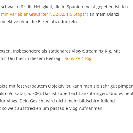
 schwach für die Helligkeit, die in Spanien meist gegeben ist. Ich
 mm Variabler Graufilter ND2-32, 1-5 Stops*
) an mein Ulanzi
lobjektive ohne die Ecken abzudunkeln.
tzen. Insbesondere als stationäres Vlog-/Streaming Rig. Mit
ehst Diu hier in diesem Beitrag –
Sony ZV-1 Rig.
kte mit fest verbautem Objektiv ist, kann man sie sehr gut pimpen
o Vorsatz (ca. 50€). Das ist superleicht anzubringen. Und es heb
für Vlogs. Dein Gesicht wird nicht mehr bildschirmfüllend
 so weit ausstrecken um passable Vlog-Aufnahmen