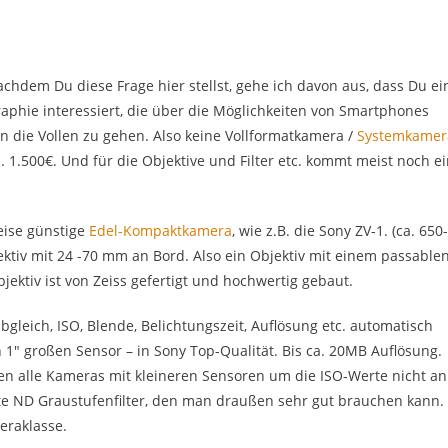
chdem Du diese Frage hier stellst, gehe ich davon aus, dass Du ei
ographie interessiert, die über die Möglichkeiten von Smartphones
n die Vollen zu gehen. Also keine Vollformatkamera /
Systemkamer
. 1.500€. Und für die Objektive und Filter etc. kommt meist noch e
eise günstige
Edel-Kompaktkamera
, wie z.B. die Sony ZV-1. (ca. 650-
Objektiv mit 24 -70 mm an Bord. Also ein Objektiv mit einem passable
ektiv ist von Zeiss gefertigt und hochwertig gebaut.
leich, ISO, Blende, Belichtungszeit, Auflösung etc. automatisch
1″ großen Sensor – in Sony Top-Qualität. Bis ca. 20MB Auflösung.
chen alle Kameras mit kleineren Sensoren um die ISO-Werte nicht an
rte ND Graustufenfilter, den man draußen sehr gut brauchen kann.
meraklasse.