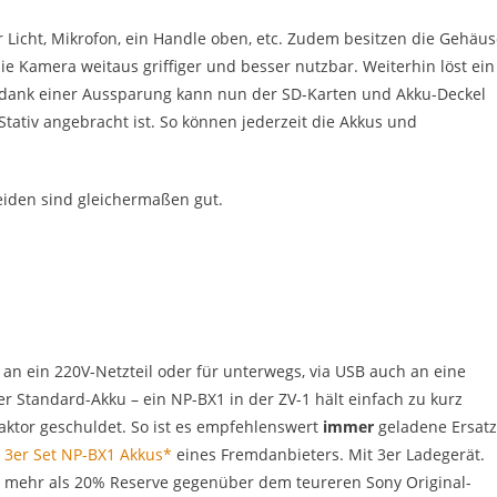
ür Licht, Mikrofon, ein Handle oben, etc. Zudem besitzen die Gehäu
ie Kamera weitaus griffiger und besser nutzbar. Weiterhin löst ein
 dank einer Aussparung kann nun der SD-Karten und Akku-Deckel
Stativ angebracht ist. So können jederzeit die Akkus und
eiden sind gleichermaßen gut.
an ein 220V-Netzteil oder für unterwegs, via USB auch an eine
r Standard-Akku – ein NP-BX1 in der ZV-1 hält einfach zu kurz
aktor geschuldet. So ist es empfehlenswert
immer
geladene Ersatz
s
3er Set NP-BX1 Akkus*
eines Fremdanbieters. Mit 3er Ladegerät.
d mehr als 20% Reserve gegenüber dem teureren Sony Original-