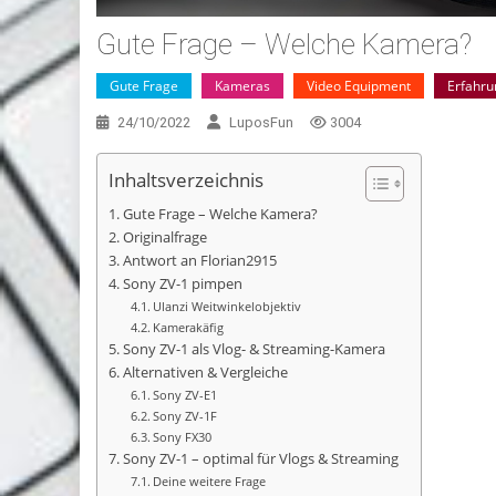
Gute Frage – Welche Kamera?
Gute Frage
Kameras
Video Equipment
Erfahru
24/10/2022
LuposFun
3004
Inhaltsverzeichnis
Gute Frage – Welche Kamera?
Originalfrage
Antwort an Florian2915
Sony ZV-1 pimpen
Ulanzi Weitwinkelobjektiv
Kamerakäfig
Sony ZV-1 als Vlog- & Streaming-Kamera
Alternativen & Vergleiche
Sony ZV-E1
Sony ZV-1F
Sony FX30
Sony ZV-1 – optimal für Vlogs & Streaming
Streaming
Video Equipment
Deine weitere Frage