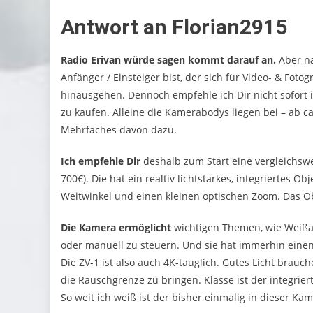
Antwort an Florian2915
Radio Erivan würde sagen kommt darauf an.
Aber na
Anfänger / Einsteiger bist, der sich für Video- & Fot
hinausgehen. Dennoch empfehle ich Dir nicht sofort i
zu kaufen. Alleine die Kamerabodys liegen bei – ab ca
Mehrfaches davon dazu.
Ich empfehle Dir
deshalb zum Start eine vergleichsw
700€). Die hat ein realtiv lichtstarkes, integriertes 
Weitwinkel und einen kleinen optischen Zoom. Das Obj
Die Kamera ermöglicht
wichtigen Themen, wie Weißabg
oder manuell zu steuern. Und sie hat immerhin einen 
Die ZV-1 ist also auch 4K-tauglich. Gutes Licht brau
die Rauschgrenze zu bringen. Klasse ist der integrie
So weit ich weiß ist der bisher einmalig in dieser Ka