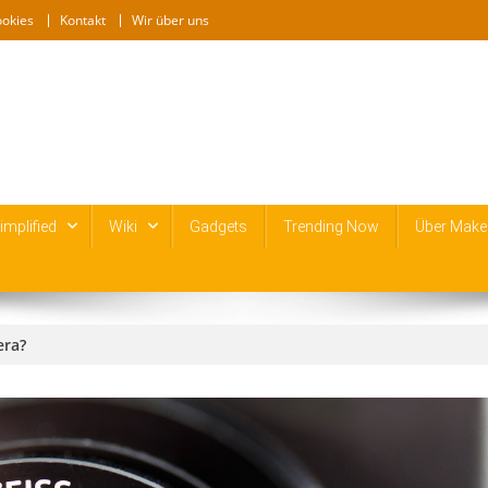
ookies
Kontakt
Wir über uns
mplified
Wiki
Gadgets
Trending Now
Über Make
era?