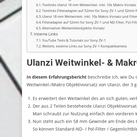
Video Equipment
Erfahrungsberichte
Lichtsetzung
Film
Textlinks Ulanzi 18 mm Weitwinkel- inkl. 10x Makro-Vorsatz
Reviews & Tests
ony ZV-1 Vlog & Streaming
Textlinks Filteradapter auf 52mm für Sony ZV-1 und 52mm ND
Ulanzi 18 mm Weitwinkel- inkl. 10x Makro-Vorsatz und Filte
ig
Video-Equipmen
Filteradapter auf 52mm für Sony ZV-1 und ND-Filter, Pol-Fil
22/10/2022
04/10/2022
Alternativer Weitwinkelobjektiv-Vorsatz
Interne Links
YouTube Tests & Tutorials zur Sony ZV-1
Weitere, externe Links zur Sony ZV-1 Kompaktkamera
Ulanzi Weitwinkel- & Makr
In diesem Erfahrungsbericht
beschreibe ich, wie Du 
Weitwinkel-/Makro Objektivvorsatz von Ulanzi, der 3 g
Es erweitert den Weitwinkel des an sich guten, ve
Der aus 2 Teilen bestehende Ulanzi Objektivvorsat
Man schraubt zur Nutzung einfach den vorderen We
Nun steht auch ein 58 mm Gewinde am Ende des Obj
So können Standard-ND- / Pol-Filter / Gegenlich