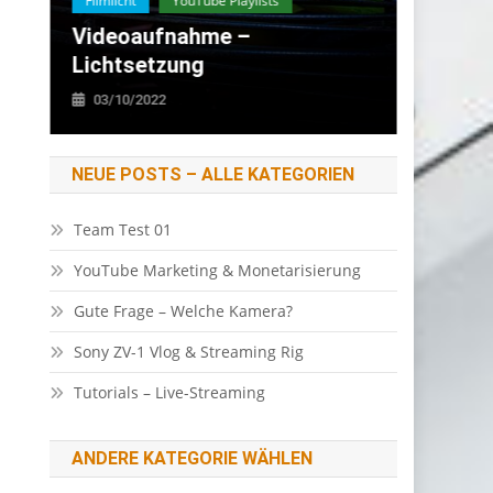
Lichtsetzung
Erfahrungsberichte
Video E
Filmlicht
Erfahru
Filmlicht Für YouTube Vlogs
Super 
13/09/2022
28/08
NEUE POSTS – ALLE KATEGORIEN
Team Test 01
YouTube Marketing & Monetarisierung
Gute Frage – Welche Kamera?
Sony ZV-1 Vlog & Streaming Rig
Tutorials – Live-Streaming
ANDERE KATEGORIE WÄHLEN