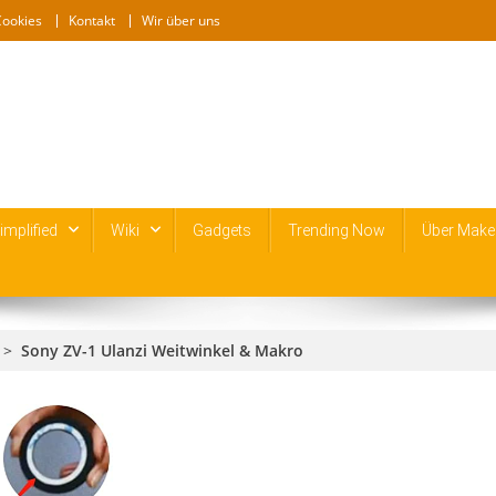
Cookies
Kontakt
Wir über uns
mplified
Wiki
Gadgets
Trending Now
Über Make
>
Sony ZV-1 Ulanzi Weitwinkel & Makro