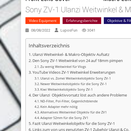
Sony ZV-1 Ulanzi Weitwinkel & 
Video Equipment
Erfahrungsberichte
Objektive & Fil
08/08/2022
LuposFun
3041
Inhaltsverzeichnis
Ulanzi Weitwinkel- & Makro-Objektiv Aufsatz
Den Sony ZV-1 Weitwinkel von 24 auf 18mm pimpen
Zu wenig Weitwinkel für Vlogs
YouTube Videos ZV-1 Weitwinkel Erweiterungen
Ulanzi vs. Zomei Weitwinkelobjektiv Sony ZV-1
Newer Weitwinkelobjektiv für die Sony ZV-1
Kiwi Weitwinkelobjektiv Sony ZV-1
Der Ulanzi Objektivvorsatz löst auch andere Probleme
ND-Filter, Pol-Filter, Gegenlichtblende
Kein Adapter mehr nötig
Alternatives Weitwinkel Objektiv für die ZV1
Adapter 52mm für die Sony ZV1
Fazit Ulanzi Weitwinkelobjeltiv für die Sony ZV-1
Streaming
Kameras
Links zum von uns genutzten ZV-1 Zubehör Ulanzi & Co.