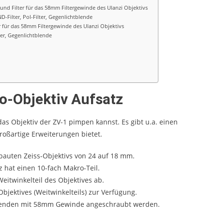
Filmlicht
YouTube Playlists
licht
 und Filter für das 58mm Filtergewinde des Ulanzi Objektivs
YouTube Playlists
Videoaufnahme –
-Filter, Pol-Filter, Gegenlichtblende
r für das 58mm Filtergewinde des Ulanzi Objektivs
t- Filmlicht
Lichtsetzung
ter, Gegenlichtblende
03/10/2022
o-Objektiv Aufsatz
das Objektiv der ZV-1 pimpen kannst. Es gibt u.a. einen
roßartige Erweiterungen bietet.
rbauten Zeiss-Objektivs von 24 auf 18 mm.
z hat einen 10-fach Makro-Teil.
itwinkelteil des Objektives ab.
ektives (Weitwinkelteils) zur Verfügung.
tblenden mit 58mm Gewinde angeschraubt werden.