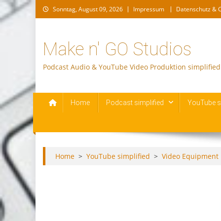
Skip
Sonntag, August 09, 2026
Impressum
Datenschutz & 
to
content
Make n' GO Studios
Podcast Audio & YouTube Video Produktion simplified
Home
Podcast simplified
YouTube si
Home
>
YouTube simplified
>
Video Equipment