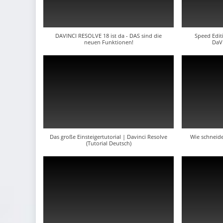
DAVINCI RESOLVE 18 ist da - DAS sind die
Speed Editi
neuen Funktionen!
DaVi
Das große Einsteigertutorial | Davinci Resolve
Wie schneide
(Tutorial Deutsch)