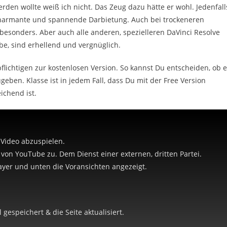
rden wollte weiß ich nicht. Das Zeug dazu hätte er wohl. Jedenfall
 charmante und spannende Darbietung. Auch bei trockeneren
esonders. Aber auch alle anderen, spezielleren DaVinci Resolve
be, sind erhellend und vergnüglich.
lichtigen zur kostenlosen Version. So kannst Du entscheiden, ob 
geben. Klasse ist in jedem Fall, dass Du mit der Free Version
ichend ist.
 Video abzuspielen.
e von YouTube zu. Dem Dienst einer externen, dritten Partei.
yer und unten die Voransichten angezeigt.
gespeichert & die Seite aktualisiert.