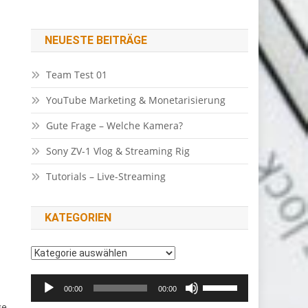
NEUESTE BEITRÄGE
Team Test 01
YouTube Marketing & Monetarisierung
Gute Frage – Welche Kamera?
Sony ZV-1 Vlog & Streaming Rig
Tutorials – Live-Streaming
KATEGORIEN
Kategorien
Audio-
Pfeiltasten
00:00
00:00
Player
Hoch/Runter
ge