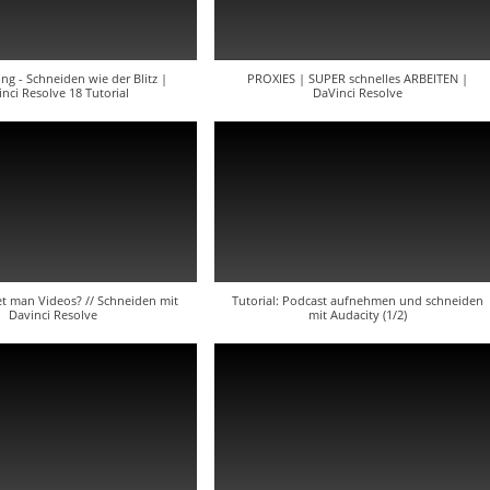
ng - Schneiden wie der Blitz |
PROXIES | SUPER schnelles ARBEITEN |
nci Resolve 18 Tutorial
DaVinci Resolve
t man Videos? // Schneiden mit
Tutorial: Podcast aufnehmen und schneiden
Davinci Resolve
mit Audacity (1/2)