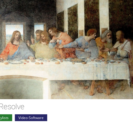
 Resolve
ylists
Video-Software