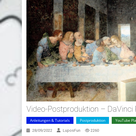
Video-Postproduktion – DaVinci
Anleitungen & Tutorials
Postproduktion
YouTube Pla
28/09/2022
LuposFun
2260