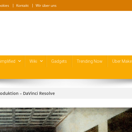
ookies
Kontakt
Wir über uns
mplified
Wiki
Gadgets
Trending Now
Über Make
oduktion – DaVinci Resolve