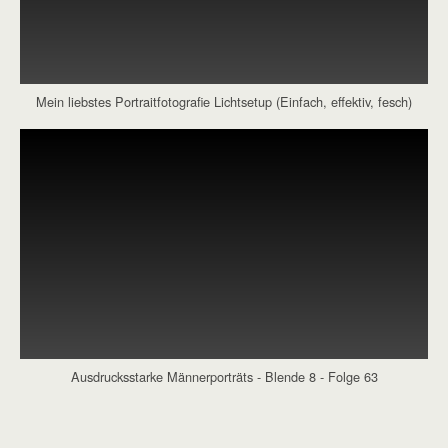
Mein liebstes Portraitfotografie Lichtsetup (Einfach, effektiv, fesch)
Ausdrucksstarke Männerporträts - Blende 8 - Folge 63