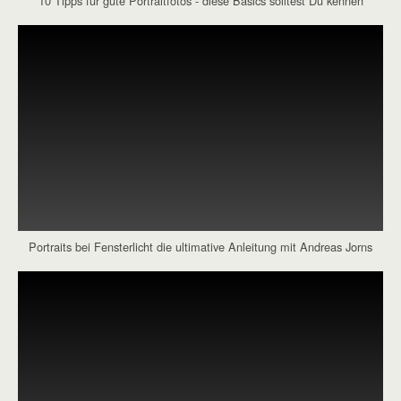
10 Tipps für gute Portraitfotos - diese Basics solltest Du kennen
Portraits bei Fensterlicht die ultimative Anleitung mit Andreas Jorns